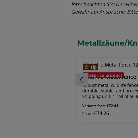
Bitte beachten Sie: Der Hinw
Gewähr auf Ansprüche. Bitte 
Skip product gallery
Metallzäune/Kn
Tip
Bestprice product
Robust metal wildlife fence
durable, stable, and proven
Shipping unit: 1 roll of 50
1.60 m, 2 m Rabbit-proof v
Variants from
€72.41
and 2 mProvides reliable pr
agricultural areas, as well
€74.26
Regular price:
From
with its high stability, dura
installation.Material: Metal
g/m²)Wire thickness: - Gui
mm) - Center wire: Ø 1.6 m