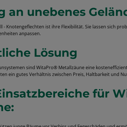
g an unebenes Gelän
l - Knotengeflechten ist ihre Flexibilität. Sie lassen sich pr
nheiten anpassen.
tliche Lösung
unsystemen sind WitaPro® Metallzäune eine kosteneffizient
ten ein gutes Verhältnis zwischen Preis, Haltbarkeit und Nu
Einsatzbereiche für W
ne:
hützen junge Bäume vor Verbiss und Fegeschäden und ermö