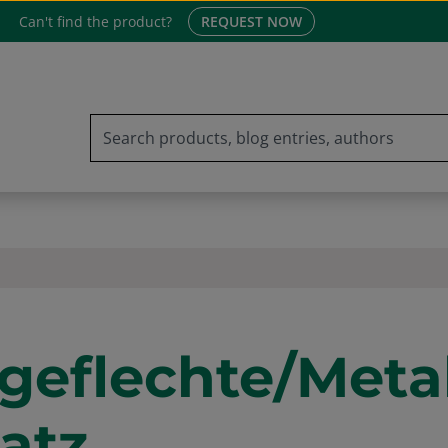
Can't find the product?
REQUEST NOW
geflechte/Meta
atz