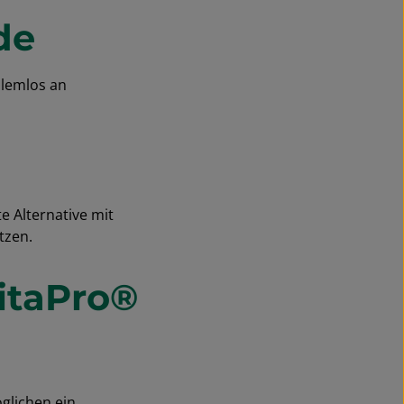
de
oblemlos an
e Alternative mit
tzen.
itaPro®
glichen ein