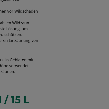
nnen vor Wildschäden
abilen Wildzaun.
uste Lösung, um
zu schützen.
heren Einzäunung von
z. In Gebieten mit
Höhe verwendet.
uzäunen.
/ 15 L