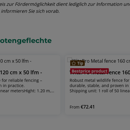
eis zur Fördermöglichkeit dient lediglich zur Information un
informieren Sie sich vorab.
otengeflechte
Tip
Bestprice product
WitaPro Metal fence 120 cm x 50 lfm -
WitaPro Metal fence 160
 for reliable fencing –
Robust metal wildlife fence for
 in practice.
durable, stable, and proven in 
 linear metersHight: 1.20 m,
Shipping unit: 1 roll of 50 line
ersion for heights: 1.60 m
1.60 m, 2 m Rabbit-proof versi
otection for forestry and
and 2 mProvides reliable prote
 as site security.Impresses
agricultural areas, as well as s
€72.41
Regular price:
From
bility, and easy
with its high stability, durabili
 wires with zinc coating (80
installation.Material: Metal wir
de wire: Ø 2.0 mm (± 0.09
g/m²)Wire thickness: - Guide w
m (± 0.09 mm)Roll length: 50
mm) - Center wire: Ø 1.6 mm (±