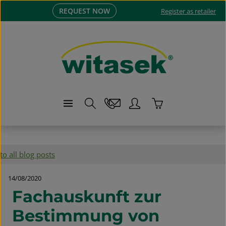
REQUEST NOW
Skip to main content
Register as retailer
Shopping cart co
to all blog posts
14/08/2020
Fachauskunft zur
Bestimmung von