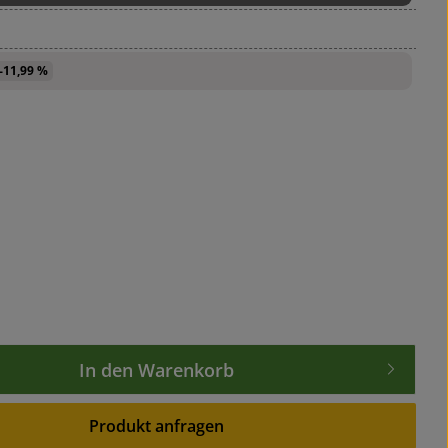
-11,99 %
wünschten Wert ein oder benutze die Sch
In den Warenkorb
Produkt anfragen