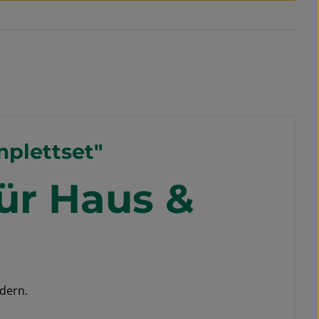
 Sternen
mplettset"
für Haus &
dern.