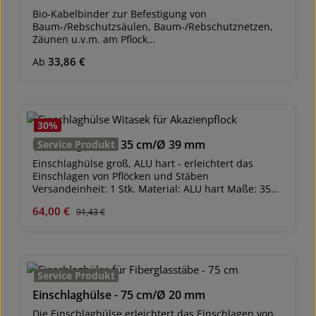
Bio-Kabelbinder zur Befestigung von
Baum-/Rebschutzsäulen, Baum-/Rebschutznetzen,
Zäunen u.v.m. am Pflock
Versandeinheit: Packung zu 100 Stück
Regulärer Preis:
33,86 €
Ab
(60 Packungen pro Karton) Maße: 25,5 cm lang, 5
mm breit Fixierbar in jeder Länge bis zur
Kabelbinderlänge von ca. 25,5 cm biologisch
abbaubare Kabelbinder öffenbar Fixiert die
Baumschutz- oder Rebschutzhüllen, -säulen oder
30
%
Gitter optimal am Pflock oder Fiberglasstab
Haltbarkeit (UV-stabil): ca. 4-6 Jahre Farbe: weiß
Einschlaghülse - 35 cm/Ø 39 mm
Service Produkt
Einschlaghülse groß, ALU hart - erleichtert das
Einschlagen von Pflöcken und Stäben
Versandeinheit: 1 Stk. Material: ALU hart Maße: 35
cm lang, Ø 39 mm innen Gewicht: ca. 720 Gramm
Verkaufspreis:
64,00 €
Regulärer Preis:
91,43 €
Einschlaghilfe für z.B. Akazienpflöcke Stab wird beim
Einschlagen geführt, kein Absplittern von Holz
Service Produkt
Einschlaghülse - 75 cm/Ø 20 mm
Die Einschlaghülse erleichtert das Einschlagen von