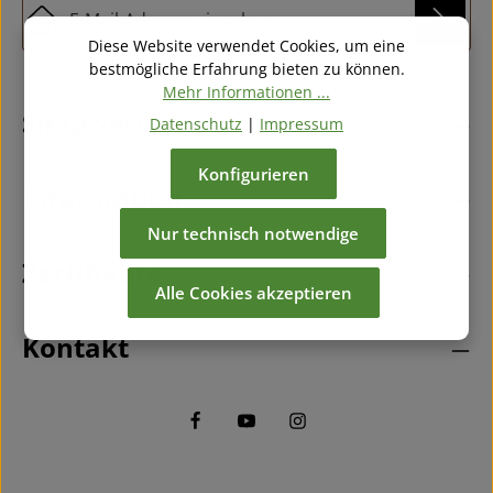
E-Mail-Adresse*
Diese Website verwendet Cookies, um eine
bestmögliche Erfahrung bieten zu können.
Datenschutz
Diese Seite ist durch reCAPTCHA geschützt und es gelten die
Die mit einem Stern (*) markierten Felder sind
Datenschutzrichtlinie
und
Nutzungsbedingungen
.
Mehr Informationen ...
Ich habe die
Datenschutzbestimmungen
zur
Pflichtfelder.
Shop Service
Datenschutz
|
Impressum
Kenntnis genommen und die
AGB
gelesen und bin
mit ihnen einverstanden.
*
Konfigurieren
Information
Nur technisch notwendige
Zertifikate
Alle Cookies akzeptieren
Kontakt