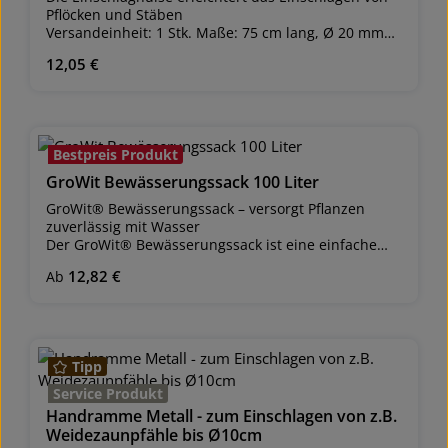
Pflöcken und Stäben
Versandeinheit: 1 Stk. Maße: 75 cm lang, Ø 20 mm
innen Gewicht: ca. 918 Gramm Einschlaghilfe für z.B.
Regulärer Preis:
12,05 €
Fiberglasstäben Stab wird beim Einschlagen geführt,
kein Absplittern von Fiberglas
Bestpreis Produkt
GroWit Bewässerungssack 100 Liter
GroWit® Bewässerungssack – versorgt Pflanzen
zuverlässig mit Wasser
Der GroWit® Bewässerungssack ist eine einfache
und effiziente Lösung, um junge Bäume und
Regulärer Preis:
12,82 €
Ab
Hochstämme zuverlässig mit Wasser zu versorgen.
Mit einem Fassungsvermögen von 100 Litern
ermöglicht der Sack eine tiefgründige Versorgung
der Pflanzen mit Wasser – ideal in Trockenperioden
und frisch gepflanzten Bäumen. Durch seine
Tipp
speziellen Materialeigenschaften gibt der Sack das
Wasser langsam und gleichmäßig über 12 Stunden
Service Produkt
direkt an den Baum ab, ohne dass etwas ungenützt
Handramme Metall - zum Einschlagen von z.B.
abfließt.
Weidezaunpfähle bis Ø10cm