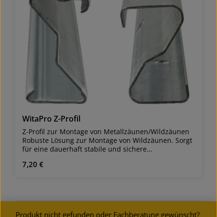
WitaPro Z-Profil
Z-Profil zur Montage von Metallzäunen/Wildzäunen
Robuste Lösung zur Montage von Wildzäunen. Sorgt
für eine dauerhaft stabile und sichere
Zaunkonstruktion.
Regulärer Preis:
7,20 €
Material: Stahl verzinktsehr stabilLängen: 2,10 m
und 2,50 mWandstärke: 1,5 mmZinkauflage: 150
g/m²Einhängehaken für Draht alle 10 cmBohrungen
ermöglichen gegenseitige Verschraubungen im
Eckverbausehr lange haltbar – somit
wiederverwendbar
Produkt nicht gefunden oder Fachberatung gewünscht?