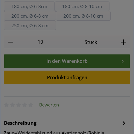
180 cm, Ø 6-8cm
180 cm, Ø 8-10 cm
200 cm, Ø 6-8 cm
200 cm, Ø 8-10 cm
250 cm, Ø 6-8 cm
Produkt Anzahl: Gib den gewünschten Wert ein oder
Stück
In den Warenkorb
Produkt anfragen
Bewerten
Durchschnittliche Bewertung von 0 von 5 Sternen
Beschreibung
Zaun-/Weidepfahl rund aus Akazienholz (Robinia