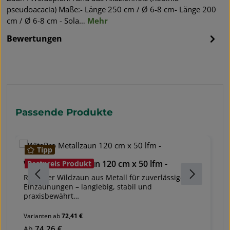
pseudoacacia) Maße:- Länge 250 cm / Ø 6-8 cm- Länge 200
cm / Ø 6-8 cm - Sola…
Mehr
Bewertungen
Produktgalerie überspringen
Passende Produkte
Tipp
WitaPro Metallzaun 120 cm x 50 lfm -
W
Bestpreis Produkt
Robuster Wildzaun aus Metall für zuverlässige
R
Einzäunungen – langlebig, stabil und
E
praxisbewährt
p
Versandeinheit: 1 Rolle zu 50 lfmHöhen: 1,20 m,
Ve
1,60 m, 2 m Hasendichte Variante für die Höhen:
1
Varianten ab
72,41 €
1,60 m und 2 mbietet zuverlässigen Schutz für
1
Regulärer Preis:
74,26 €
Re
Ab
A