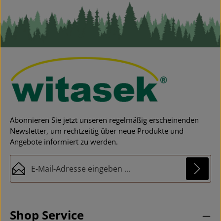
Abonnieren Sie jetzt unseren regelmäßig erscheinenden
Newsletter, um rechtzeitig über neue Produkte und
Angebote informiert zu werden.
E-Mail-Adresse*
Datenschutz
Diese Seite ist durch reCAPTCHA geschützt und es gelten die
Die mit einem Stern (*) markierten Felder sind
Datenschutzrichtlinie
und
Nutzungsbedingungen
.
Ich habe die
Datenschutzbestimmungen
zur
Pflichtfelder.
Shop Service
Kenntnis genommen und die
AGB
gelesen und bin