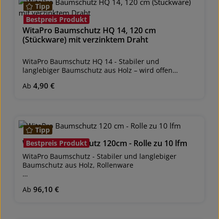
Tipp
Bestpreis Produkt
WitaPro Baumschutz HQ 14, 120 cm
(Stückware) mit verzinktem Draht
WitaPro Baumschutz HQ 14 - Stabiler und
langlebiger Baumschutz aus Holz – wird offen
geliefert und ist einfach zu verschließen
Regulärer Preis:
4,90 €
Ab
Versandeinheit: 25 Stk.Schutzhöhe 120
cmWuchsraumdurchmesser: ca. 13–14 cm
(Stückware)umweltfreundlich: Holz ist biologisch
abbaubargeeignet für LaubholzAnwendung im
Tipp
Obst-, Garten-, Landschaftsbau und Forstschützt
junge und ältere Bäume vor Mähschäden,
WitaPro Baumschutz 120cm - Rolle zu 10 lfm
Bestpreis Produkt
Wild-/Nutztierschäden (Verbiss-,
WitaPro Baumschutz - Stabiler und langlebiger
Fegeschutz)optimaler SonnenschutzSchutz von
Baumschutz aus Holz, Rollenware
Stämmen bei Grab- und
BauarbeitenProduktspezifikationen:
Versandeinheit: 1 Rolle zu 10 lfm Schutzhöhe: 120
- WitaPro® Baumschutz 14 HQ: 9 Latten mit 3,5 cm
Regulärer Preis:
96,10 €
Ab
cm Wuchsraumdurchmesser: kann selbst bestimmt
Breite und 2 cm Abstand zwischen den Latten, mit
werden durch eigenes ablängen Umweltfreundlich:
verzinktem Drahthohe StabilitätBefestigung am
Holz und unverzinkter Draht bauen sich ab
Pflanzstab mit überstehenden
Anwendungsgebiete: Forst, Landschaftsbau und