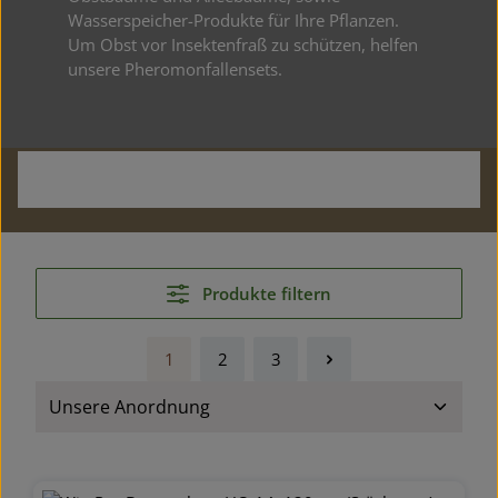
Wasserspeicher-Produkte für Ihre Pflanzen.
Um Obst vor Insektenfraß zu schützen, helfen
unsere Pheromonfallensets.
Garten & Landschaftsbau
Produkte filtern
1
2
3
Seite
Seite
Seite