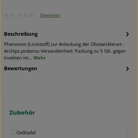
Bewerten
Durchschnittliche Bewertung von 0 von 5 Sternen
Beschreibung
Pheromon (Lockstoff) zur Anlockung der Obstwicklerart -
Archips podanus Versandeinheit: Packung zu 5 Stk. gegen
Insekten im…
Mehr
Bewertungen
Produktgalerie überspringen
Zubehör