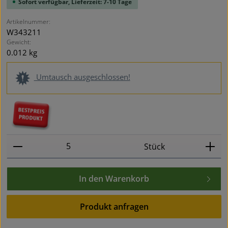
Sofort verfügbar, Lieferzeit: 7-10 Tage
Artikelnummer:
W343211
Gewicht:
0.012 kg
Umtausch ausgeschlossen!
Produkt Anzahl: Gib den gewünschten Wert ein oder
Stück
In den Warenkorb
Produkt anfragen