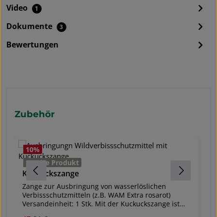
Video
1
Dokumente
3
Bewertungen
Produktgalerie überspringen
Zubehör
10
%
G
Service Produkt
Kuckuckszange
A
v
Zange zur Ausbringung von wasserlöslichen
Verbissschutzmitteln (z.B. WAM Extra rosarot)
V
Versandeinheit: 1 Stk. Mit der Kuckuckszange ist
r
das Ausbringen von Verbissschutzmitteln ohne