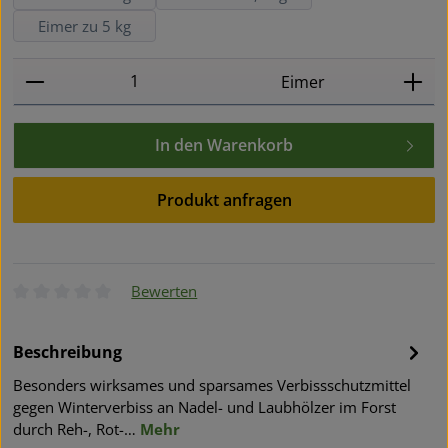
Eimer zu 5 kg
Produkt Anzahl: Gib den gewünschten Wert ein oder
Eimer
In den Warenkorb
Produkt anfragen
Bewerten
Durchschnittliche Bewertung von 0 von 5 Sternen
Beschreibung
Besonders wirksames und sparsames Verbissschutzmittel
gegen Winterverbiss an Nadel- und Laubhölzer im Forst
durch Reh-, Rot-…
Mehr