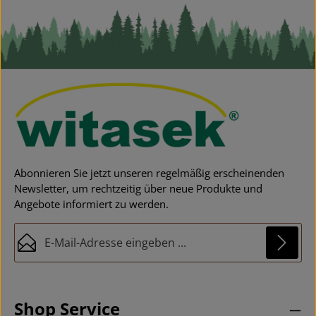
Fa
G
G
a
d
Pf
Ve
A
u
V
W
a
e
Abonnieren Sie jetzt unseren regelmäßig erscheinenden
g
Newsletter, um rechtzeitig über neue Produkte und
Te
Angebote informiert zu werden.
g
T
E-Mail-Adresse*
V
c
ga
u
Datenschutz
Diese Seite ist durch reCAPTCHA geschützt und es gelten die
m
Die mit einem Stern (*) markierten Felder sind
Datenschutzrichtlinie
und
Nutzungsbedingungen
.
K
Ich habe die
Datenschutzbestimmungen
zur
Pflichtfelder.
Shop Service
B