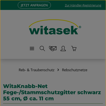
JETZT ANFRAGEN
Zum Hauptinhalt springen
Zur Händler-Registrierung
Warenkorb enthä
Reb- & Traubenschutz
Rebschutznetze
WitaKnabb-Net
Fege-/Stammschutzgitter schwarz
55 cm, Ø ca. 11 cm