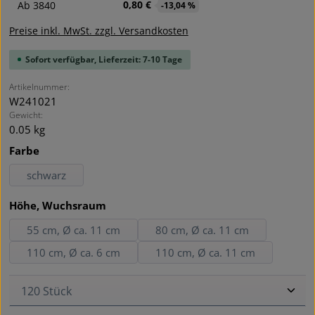
0,80 €
Ab
3840
-13,04 %
Preise inkl. MwSt. zzgl. Versandkosten
Sofort verfügbar, Lieferzeit: 7-10 Tage
Artikelnummer:
W241021
Gewicht:
0.05 kg
auswählen
Farbe
schwarz
auswählen
Höhe, Wuchsraum
55 cm, Ø ca. 11 cm
80 cm, Ø ca. 11 cm
110 cm, Ø ca. 6 cm
110 cm, Ø ca. 11 cm
Produkt Anzahl: Gib den gewünschten Wert ein oder