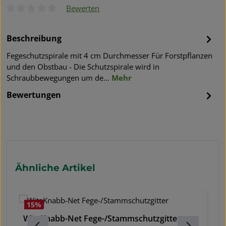
Bewerten
Durchschnittliche Bewertung von 0 von 5 Sternen
Beschreibung
Fegeschutzspirale mit 4 cm Durchmesser Für Forstpflanzen
und den Obstbau - Die Schutzspirale wird in
Schraubbewegungen um de…
Mehr
Bewertungen
Produktgalerie überspringen
Ähnliche Artikel
15
%
WitaKnabb-Net Fege-/Stammschutzgitter
W