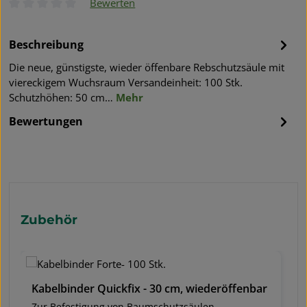
Bewerten
Durchschnittliche Bewertung von 0 von 5 Sternen
Beschreibung
Die neue, günstigste, wieder öffenbare Rebschutzsäule mit
viereckigem Wuchsraum Versandeinheit: 100 Stk.
Schutzhöhen: 50 cm…
Mehr
Bewertungen
Produktgalerie überspringen
Zubehör
Kabelbinder Quickfix - 30 cm, wiederöffenbar
Zur Befestigung von Baumschutzsäulen,