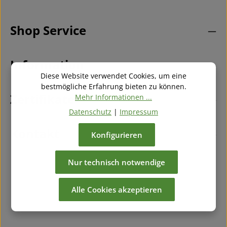
Datenschutz
Diese Seite ist durch reCAPTCHA geschützt und es gelten die
Die mit einem Stern (*) markierten Felder sind
Datenschutzrichtlinie
und
Nutzungsbedingungen
.
Ich habe die
Datenschutzbestimmungen
zur
Pflichtfelder.
Shop Service
Kenntnis genommen und die
AGB
gelesen und bin
mit ihnen einverstanden.
*
Information
Diese Website verwendet Cookies, um eine
bestmögliche Erfahrung bieten zu können.
Zertifikate
Mehr Informationen ...
Datenschutz
|
Impressum
Kontakt
Konfigurieren
Nur technisch notwendige
Alle Cookies akzeptieren