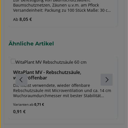
Baumschutznetzen, Zäunen u.v.m. am Pflock
Versandeinheit: Packung zu 100 Stück Maße: 30 cm
lang, 4,8 mm breit Fixierbar in jeder Länge bis zur
Regulärer Preis:
8,05 €
Ab
Kabelbinderlänge von ca. 30 cm Wieder öffenbar
und wiederverwendbar Fixiert die Baumschutz-
oder Rebschutzhüllen, -säulen oder Gitter optimal
am Pflock oder Fiberglasstab UV-stabil
Produktgalerie überspringen
Ähnliche Artikel
WitaPlant MV - Rebschutzsäule,
W
wiederöffenbar
De
w
Die meist verwendete, wieder öffenbare
Ve
Rebschutzsäule mit Microventilation und ca. 14 cm
6
Wuchsraumdurchmesser mit bester Stabilität
cm
Versandeinheit: 100 Stk. Schutzhöhen: 45 cm
Varianten ab
0,71 €
Va
m
(solange der Vorrat reicht), 60 cm und 90 cm
b
Wuchsraum-Ø: ca. 14 cm Mit Bodenkralle
Regulärer Preis:
0,91 €
Re
0
w
(Gebrauchsmuster Witasek) für einen besonders
w
stabilen Halt im Boden. Aufstellung mit der
Z
Bodenkralle nach unten. WitaPlant MV 90 cm mit