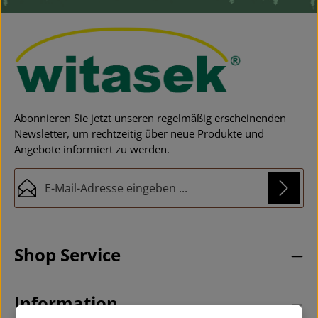
Laubschutznetz für Pool und Teich Hagelschutznetz
- vielseitig einsetzbar
Abonnieren Sie jetzt unseren regelmäßig erscheinenden
Newsletter, um rechtzeitig über neue Produkte und
Angebote informiert zu werden.
E-Mail-Adresse*
Datenschutz
Diese Seite ist durch reCAPTCHA geschützt und es gelten die
Die mit einem Stern (*) markierten Felder sind
Datenschutzrichtlinie
und
Nutzungsbedingungen
.
Ich habe die
Datenschutzbestimmungen
zur
Pflichtfelder.
Shop Service
Kenntnis genommen und die
AGB
gelesen und bin
mit ihnen einverstanden.
*
Information