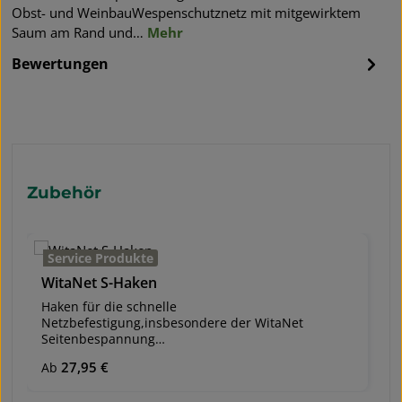
Obst- und WeinbauWespenschutznetz mit mitgewirktem
Saum am Rand und…
Mehr
Bewertungen
Produktgalerie überspringen
Zubehör
Service Produkte
WitaNet S-Haken
Haken für die schnelle
Netzbefestigung,insbesondere der WitaNet
Seitenbespannung
Versandeinheit: Packung zu 1.000 Stk. Die Haken
Regulärer Preis:
27,95 €
Ab
werden in die Befestigungslöcher der WitaNet
Seitenbespannung eingehängt und am Spanndraht