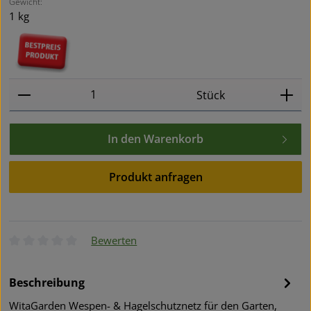
Gewicht:
1 kg
Produkt Anzahl: Gib den gewünschten Wert ein oder
Stück
In den Warenkorb
Produkt anfragen
Bewerten
Durchschnittliche Bewertung von 0 von 5 Sternen
Beschreibung
WitaGarden Wespen- & Hagelschutznetz für den Garten,