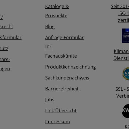
Kataloge &
Seit 2014
ISO 
Prospekte
 /
zertif
tsrecht
Blog
sformular
Anfrage-Formular
für
hutz
Kliman
Fachauskünfte
Dienstl
häre-
Produktkennzeichnung
ungen
Sachkundenachweis
Barrierefreiheit
SSL - 
Verbi
Jobs
Link-Übersicht
Impressum
K