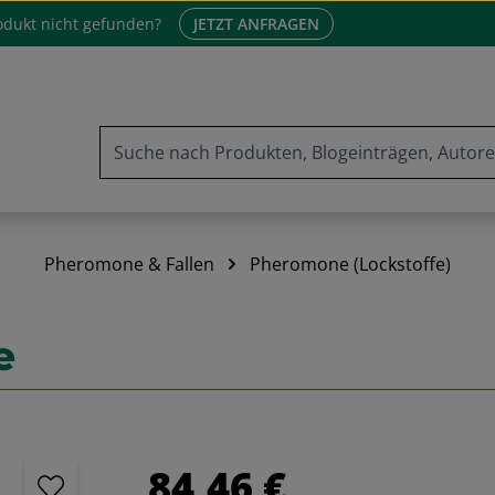
odukt nicht gefunden?
JETZT ANFRAGEN
Pheromone & Fallen
Pheromone (Lockstoffe)
e
Regulärer Preis:
84,46 €