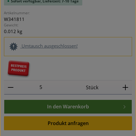
Sofort verfügbar, Lieferzeit: 7-10 Tage
Artikelnummer:
W341811
Gewicht:
0.012 kg
Umtausch ausgeschlossen!
Produkt Anzahl: Gib den gewünschten Wert ein oder
Stück
In den Warenkorb
Produkt anfragen