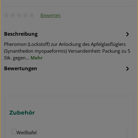
Bewerten
Durchschnittliche Bewertung von 0 von 5 Sternen
Beschreibung
Pheromon (Lockstoff) zur Anlockung des Apfelglasflüglers
(Synanthedon myopaeformis) Versandeinheit: Packung zu 5
Stk. gegen…
Mehr
Bewertungen
Produktgalerie überspringen
Zubehör