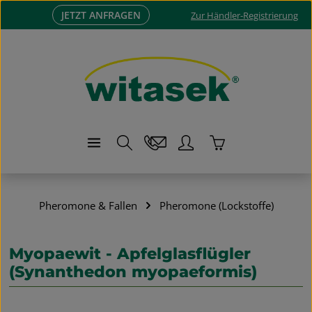
JETZT ANFRAGEN
Zum Hauptinhalt springen
Zur Händler-Registrierung
Warenkorb enthä
Pheromone & Fallen
Pheromone (Lockstoffe)
Myopaewit - Apfelglasflügler
(Synanthedon myopaeformis)