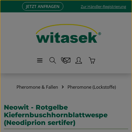
JETZT ANFRAGEN
Zum Hauptinhalt springen
Zur Händler-Registrierung
Warenkorb enthä
Pheromone & Fallen
Pheromone (Lockstoffe)
Neowit - Rotgelbe
Kiefernbuschhornblattwespe
(Neodiprion sertifer)