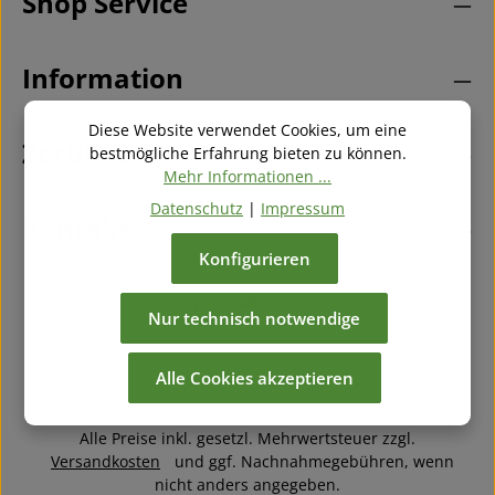
Shop Service
Kenntnis genommen und die
AGB
gelesen und bin
mit ihnen einverstanden.
*
Information
Diese Website verwendet Cookies, um eine
Zertifikate
bestmögliche Erfahrung bieten zu können.
Mehr Informationen ...
Datenschutz
|
Impressum
Kontakt
Konfigurieren
Nur technisch notwendige
Alle Cookies akzeptieren
Alle Preise inkl. gesetzl. Mehrwertsteuer zzgl.
Versandkosten
und ggf. Nachnahmegebühren, wenn
nicht anders angegeben.