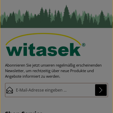
Abonnieren Sie jetzt unseren regelmäßig erscheinenden
Newsletter, um rechtzeitig über neue Produkte und
Angebote informiert zu werden.
E-Mail-Adresse*
Datenschutz
Diese Seite ist durch reCAPTCHA geschützt und es gelten die
Die mit einem Stern (*) markierten Felder sind
Datenschutzrichtlinie
und
Nutzungsbedingungen
.
Ich habe die
Datenschutzbestimmungen
zur
Pflichtfelder.