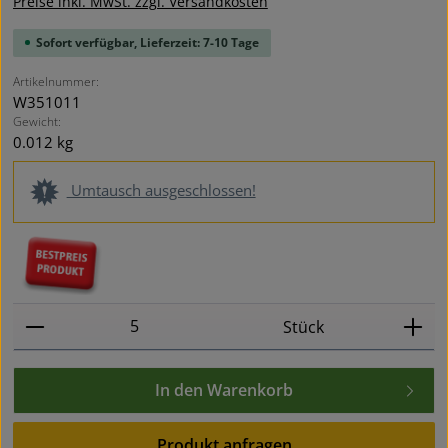
Preise inkl. MwSt. zzgl. Versandkosten
Sofort verfügbar, Lieferzeit: 7-10 Tage
Artikelnummer:
W351011
Gewicht:
0.012 kg
Umtausch ausgeschlossen!
Produkt Anzahl: Gib den gewünschten Wert ein oder
Stück
In den Warenkorb
Produkt anfragen