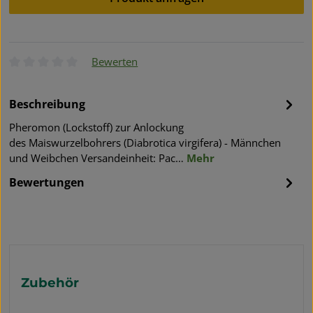
Bewerten
Durchschnittliche Bewertung von 0 von 5 Sternen
Beschreibung
Pheromon (Lockstoff) zur Anlockung
des Maiswurzelbohrers (Diabrotica virgifera) - Männchen
und Weibchen Versandeinheit: Pac…
Mehr
Bewertungen
Produktgalerie überspringen
Zubehör