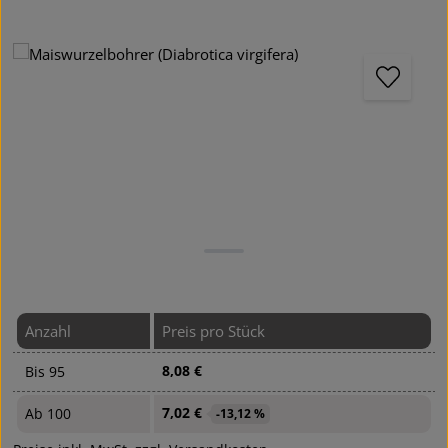
Bildergalerie überspringen
Anzahl
Preis pro Stück
8,08 €
Bis
95
7,02 €
Ab
100
-13,12 %