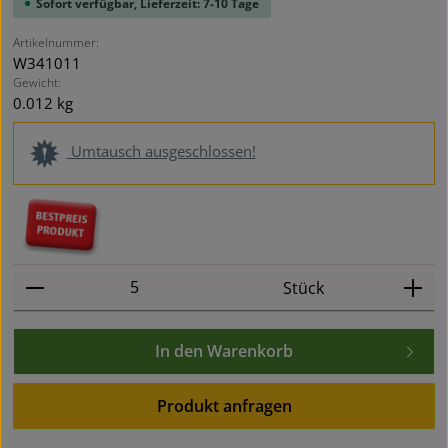
Sofort verfügbar, Lieferzeit: 7-10 Tage
Artikelnummer:
W341011
Gewicht:
0.012 kg
Umtausch ausgeschlossen!
Produkt Anzahl: Gib den gewünschten Wert ein oder
Stück
In den Warenkorb
Produkt anfragen