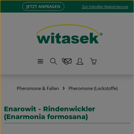
JETZT ANFRAGEN
Zum Hauptinhalt springen
Zur Händler-Registrierung
Warenkorb enthä
Pheromone & Fallen
Pheromone (Lockstoffe)
Enarowit - Rindenwickler
(Enarmonia formosana)