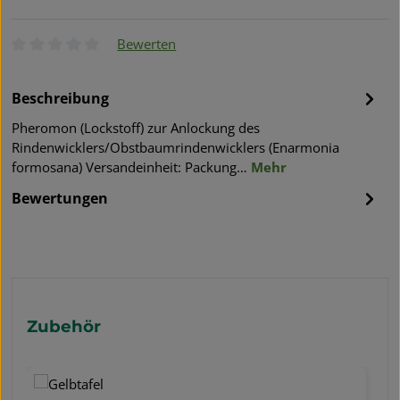
Bewerten
Durchschnittliche Bewertung von 0 von 5 Sternen
Beschreibung
Pheromon (Lockstoff) zur Anlockung des
Rindenwicklers/Obstbaumrindenwicklers (Enarmonia
formosana) Versandeinheit: Packung…
Mehr
Bewertungen
Produktgalerie überspringen
Zubehör