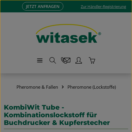
JETZT ANFRAGEN
Zum Hauptinhalt springen
Zur Händler-Registrierung
Warenkorb enthä
Pheromone & Fallen
Pheromone (Lockstoffe)
KombiWit Tube -
Kombinationslockstoff für
Buchdrucker & Kupferstecher