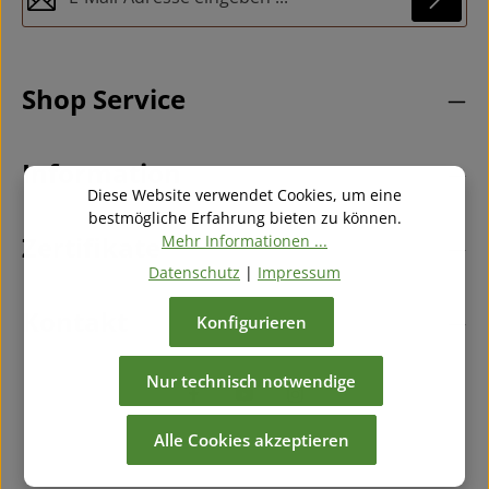
Datenschutz
Diese Seite ist durch reCAPTCHA geschützt und es gelten die
Die mit einem Stern (*) markierten Felder sind
Datenschutzrichtlinie
und
Nutzungsbedingungen
.
Ich habe die
Datenschutzbestimmungen
zur
Pflichtfelder.
Shop Service
Kenntnis genommen und die
AGB
gelesen und bin
mit ihnen einverstanden.
*
Information
Diese Website verwendet Cookies, um eine
bestmögliche Erfahrung bieten zu können.
Zertifikate
Mehr Informationen ...
Datenschutz
|
Impressum
Kontakt
Konfigurieren
Nur technisch notwendige
Alle Cookies akzeptieren