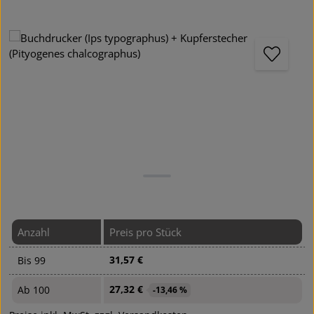
Bildergalerie überspringen
Anzahl
Preis pro Stück
31,57 €
Bis
99
27,32 €
Ab
100
-13,46 %