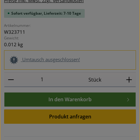
Preise inkl. MwSt. zzgl. Versandkosten
Sofort verfügbar, Lieferzeit: 7-10 Tage
Artikelnummer:
W323711
Gewicht:
0.012 kg
Umtausch ausgeschlossen!
Produkt Anzahl: Gib den gewünschten Wert ein oder
Stück
In den Warenkorb
Produkt anfragen