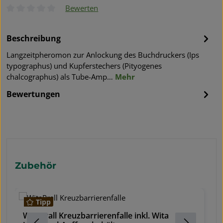
Bewerten
Durchschnittliche Bewertung von 0 von 5 Sternen
Beschreibung
Langzeitpheromon zur Anlockung des Buchdruckers (Ips
typographus) und Kupferstechers (Pityogenes
chalcographus) als Tube-Amp…
Mehr
Bewertungen
Produktgalerie überspringen
Zubehör
Tipp
WitaPrall Kreuzbarrierenfalle inkl. Wita
W