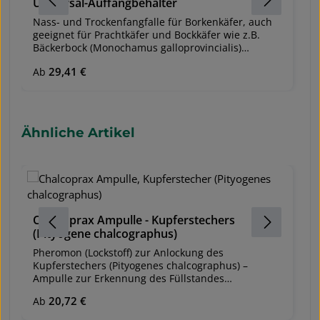
Universal-Auffangbehälter
D
A
Nass- und Trockenfangfalle für Borkenkäfer, auch
V
geeignet für Prachtkäfer und Bockkäfer wie z.B.
- 
Bäckerbock (Monochamus galloprovincialis)
n
Versandeinheit: 1 Falle Leichte Montage und
Regulärer Preis:
29,41 €
Re
Ab
A
F
Aufstellung NEU mit Wita Universal-
B
Auffangbehälter Auffangbehälter ist als Nass- und
k
Trockenfangbehälter ausgeführt Trocken- und
fa
Nassfangmethode möglich. Hohlkammermaterial
(
(PP), UV-stabil Vergessen Sie nicht das passende
Produktgalerie überspringen
Ähnliche Artikel
m
Pheromon mit zu bestellen!
F
M
- 
ei
M
I
S
t
Chalcoprax Ampulle - Kupferstechers
sc
(Pityogene chalcographus)
P
m
B
Pheromon (Lockstoff) zur Anlockung des
A
D
Kupferstechers (Pityogenes chalcographus) –
S
D
Ampulle zur Erkennung des Füllstandes
cm
üb
In der Doppelkammerampulle befindet sich die
Lä
Regulärer Preis:
20,72 €
Re
Ab
V
A
Pheromonflüssigkeit – Sie sehen sofort, wie viel
du
an
Flüssigkeit noch vorhanden ist und können bei
n