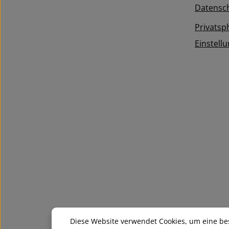
AGB
gelesen und bin mit ihnen
Datensc
einverstanden.
*
Privatsp
Einstell
Diese Website verwendet Cookies, um eine be