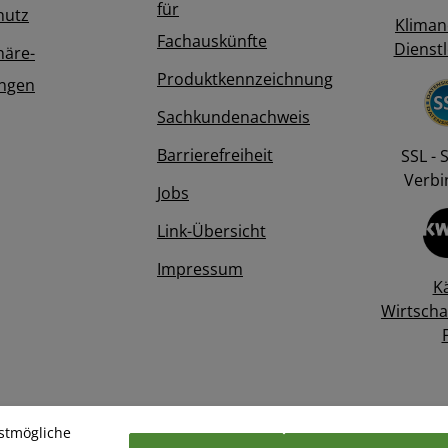
für
hutz
Kliman
Fachauskünfte
Dienstl
häre-
Produktkennzeichnung
ungen
Sachkundenachweis
Barrierefreiheit
SSL - 
Verbi
Jobs
Link-Übersicht
Impressum
K
Wirtscha
stmögliche