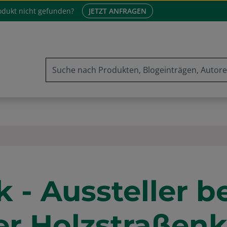
odukt nicht gefunden?
JETZT ANFRAGEN
 - Aussteller b
er Holzstraßenk