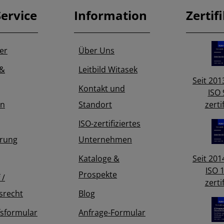
ervice
Information
Zertif
er
Über Uns
 &
Leitbild Witasek
Seit 2013
Kontakt und
ISO 
in
Standort
zertif
ISO-zertifiziertes
erung
Unternehmen
Kataloge &
Seit 2014
ISO 
Prospekte
 /
zertif
tsrecht
Blog
sformular
Anfrage-Formular