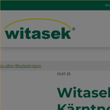
Pr
m Hauptinhalt springen
Zur Suche springen
Zur Hauptnavigation springen
zu allen Blogbeiträgen
10.07.25
Witasek
Kärntn