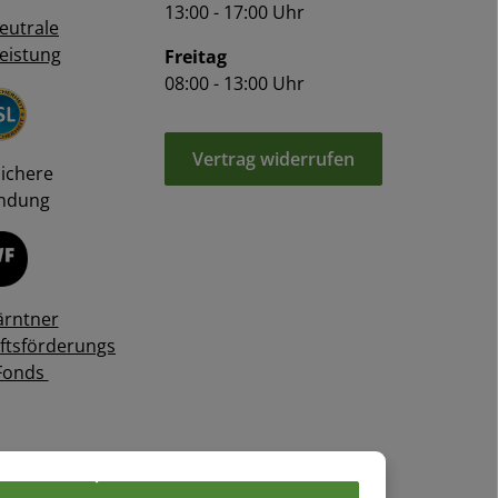
13:00 - 17:00 Uhr
eutrale
eistung
Freitag
08:00 - 13:00 Uhr
Vertrag widerrufen
Sichere
ndung
ärntner
ftsförderungs
Fonds