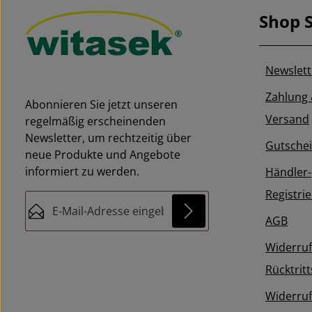
Shop S
Newslett
Zahlung
Abonnieren Sie jetzt unseren
Versand
regelmäßig erscheinenden
Newsletter, um rechtzeitig über
Gutsche
neue Produkte und Angebote
informiert zu werden.
Händler-
Registri
E-Mail-Adresse*
AGB
Diese Seite ist durch reCAPTCHA geschützt und
Datenschutz
Widerruf
Die mit einem Stern (*) markierten
es gelten die
Datenschutzrichtlinie
und
Ich habe die
Rücktrit
Nutzungsbedingungen
.
Felder sind Pflichtfelder.
Datenschutzbestimmungen
zur
Widerruf
Kenntnis genommen und die