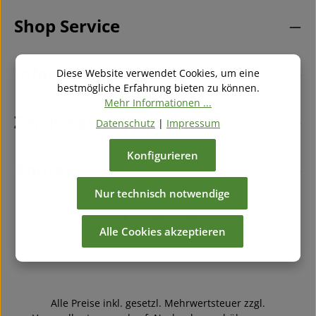
Die mit einem Stern (*) markierten Felder sind
Datenschutzrichtlinie
und
Nutzungsbedingungen
.
Ich habe die
Datenschutzbestimmungen
zur
Pflichtfelder.
Shop Service
Kenntnis genommen und die
AGB
gelesen und bin
mit ihnen einverstanden.
*
Information
Diese Website verwendet Cookies, um eine
bestmögliche Erfahrung bieten zu können.
Mehr Informationen ...
Zertifikate
Datenschutz
|
Impressum
Konfigurieren
Kontakt
Nur technisch notwendige
Alle Cookies akzeptieren
Alle Preise inkl. gesetzl. Mehrwertsteuer zzgl.