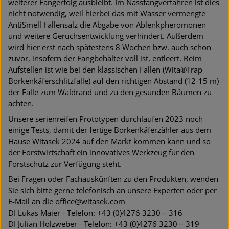
weiterer Fangerfolg ausbleibt. Im Nassfangverfahren ist dies
nicht notwendig, weil hierbei das mit Wasser vermengte
AntiSmell Fallensalz die Abgabe von Ablenkpheromonen
und weitere Geruchsentwicklung verhindert. Außerdem
wird hier erst nach spätestens 8 Wochen bzw. auch schon
zuvor, insofern der Fangbehälter voll ist, entleert. Beim
Aufstellen ist wie bei den klassischen Fallen (Wita®Trap
Borkenkäferschlitzfalle) auf den richtigen Abstand (12-15 m)
der Falle zum Waldrand und zu den gesunden Bäumen zu
achten.
Unsere serienreifen Prototypen durchlaufen 2023 noch
einige Tests, damit der fertige Borkenkäferzähler aus dem
Hause Witasek 2024 auf den Markt kommen kann und so
der Forstwirtschaft ein innovatives Werkzeug für den
Forstschutz zur Verfügung steht.
Bei Fragen oder Fachauskünften zu den Produkten, wenden
Sie sich bitte gerne telefonisch an unsere Experten oder per
E-Mail an die office@witasek.com
DI Lukas Maier - Telefon: +43 (0)4276 3230 – 316
DI Julian Holzweber - Telefon: +43 (0)4276 3230 – 319