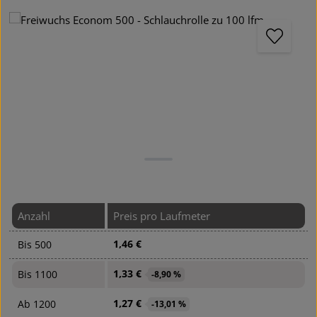
Bildergalerie überspringen
Anzahl
Preis pro Laufmeter
1,46 €
Bis
500
1,33 €
Bis
1100
-8,90 %
1,27 €
Ab
1200
-13,01 %