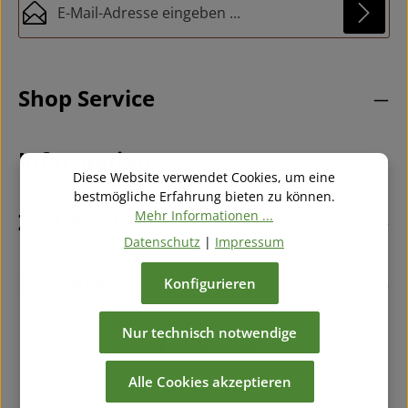
Datenschutz
Diese Seite ist durch reCAPTCHA geschützt und es gelten die
Die mit einem Stern (*) markierten Felder sind
Datenschutzrichtlinie
und
Nutzungsbedingungen
.
Ich habe die
Datenschutzbestimmungen
zur
Pflichtfelder.
Shop Service
Kenntnis genommen und die
AGB
gelesen und bin
mit ihnen einverstanden.
*
Information
Diese Website verwendet Cookies, um eine
bestmögliche Erfahrung bieten zu können.
Zertifikate
Mehr Informationen ...
Datenschutz
|
Impressum
Kontakt
Konfigurieren
Nur technisch notwendige
Alle Cookies akzeptieren