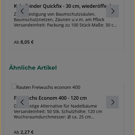
Kabelbinder Quickfix - 30 cm, wiederöffenbar
W
Zur Befestigung von Baumschutzsäulen,
Pf
Baumschutznetzen, Zäunen u.v.m. am Pflock
Gr
Versandeinheit: Packung zu 100 Stück Maße: 30 cm
H
lang, 4,8 mm breit Fixierbar in jeder Länge bis zur
V
Va
Kabelbinderlänge von ca. 30 cm Wieder öffenbar
E
und wiederverwendbar Fixiert die Baumschutz-
P
Ve
0
Regulärer Preis:
8,05 €
Ab
oder Rebschutzhüllen, -säulen oder Gitter optimal
u
am Pflock oder Fiberglasstab UV-stabil
Ex
s
w
Produktgalerie überspringen
Ähnliche Artikel
f
Fi
gl
wied
M
B
Freiwuchs Econom 400 - 120 cm
F
b
Die günstige Alternative für Nadelbäume
Di
k
Versandeinheit: 50 Stk. Schutzhöhe: 120 cm
D
Wuchsraumdurchmesser: Ø ca. 25 cm
V
Maschenweite: ca. 1,6 x 1,8 cm Verbissschutz und
W
Fegeschutz Zur besseren Befestigung empfehlen
fl
Regulärer Preis:
2,27 €
Re
Ab
A
wir die Verwendung von zwei Akazienpflöcken oder
x