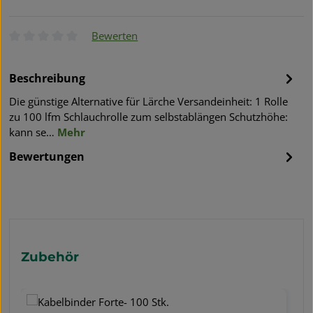
Bewerten
Durchschnittliche Bewertung von 0 von 5 Sternen
Beschreibung
Die günstige Alternative für Lärche Versandeinheit: 1 Rolle
zu 100 lfm Schlauchrolle zum selbstablängen Schutzhöhe:
kann se…
Mehr
Bewertungen
Produktgalerie überspringen
Zubehör