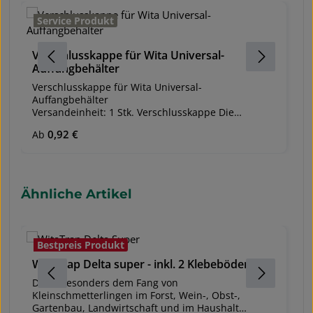
Service Produkt
B
Verschlusskappe für Wita Universal-
Z
Auffangbehälter
B
D
Verschlusskappe für Wita Universal-
B
Auffangbehälter
Gr
Versandeinheit: 1 Stk. Verschlusskappe Die
Va
- 
Verschlusskappe als Ersatzteil für den Wita
Regulärer Preis:
0,92 €
Re
- 
8
Ab
Universal-Auffangbehälter.
Ve
F
1 
N
Produktgalerie überspringen
Ähnliche Artikel
Ku
Bestpreis Produkt
WitaTrap Delta super - inkl. 2 Klebeböden
F
S
Dient besonders dem Fang von
Kleinschmetterlingen im Forst, Wein-, Obst-,
Di
Gartenbau, Landwirtschaft und im Haushalt
g