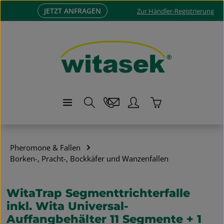
JETZT ANFRAGEN
Zum Hauptinhalt springen
Zur Händler-Registrierung
Warenkorb enthä
Pheromone & Fallen
Borken-, Pracht-, Bockkäfer und Wanzenfallen
WitaTrap Segmenttrichterfalle
inkl. Wita Universal-
Auffangbehälter 11 Segmente + 1