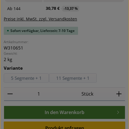
30,78 €
Ab
144
-13,37 %
Preise inkl. MwSt. zzgl. Versandkosten
Sofort verfügbar, Lieferzeit: 7-10 Tage
Artikelnummer:
W310651
Gewicht:
2 kg
auswählen
Variante
5 Segmente + 1
11 Segmente + 1
Produkt Anzahl: Gib den gewünschten Wert ein oder
Stück
In den Warenkorb
Produkt anfragen