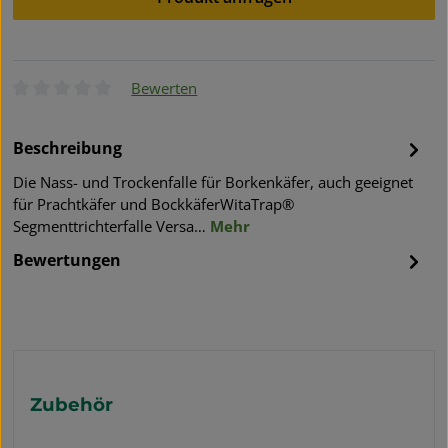
Bewerten
Durchschnittliche Bewertung von 0 von 5 Sternen
Beschreibung
Die Nass- und Trockenfalle für Borkenkäfer, auch geeignet
für Prachtkäfer und BockkäferWitaTrap®
Segmenttrichterfalle Versa…
Mehr
Bewertungen
Produktgalerie überspringen
Zubehör