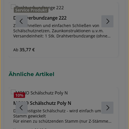
Service Produkt
Drahtverbundzange 222
K
Zum schnellen und einfachen Schließen von
K
Schälschutznetzen, Zaunkonstruktionen u.v.m.
V
Versandeinheit: 1 Stk. Drahtverbundzange (ohne
A
Krampen - diese sind separat dazu zu bestellen,
v
In
siehe Zubehör) Schnellladesystem mit sicherer
K
Regulärer Preis:
35,77 €
Re
Ab
A
Verriegelung für Magazine mit 50
Klammerverschlüssen (siehe Krampen VR22) –
ermöglicht schnelles Arbeiten Sehr robustes
Material (Stahl) für extreme Beanspruchung
Rutschfester Griff mit Gummibezug Farbe: blau
Produktgalerie überspringen
Ähnliche Artikel
10
%
MONO Schälschutz Poly N
W
Der günstigste Schälschutz - wird einfach um den
L
Stamm gewickelt
Ro
Für einen zu schützenden Stamm (nur Z-Stämme
O
schützen) werden je nach Durchmesser und
K