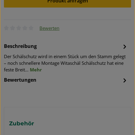
Produkt anfragen
Bewerten
Durchschnittliche Bewertung von 0 von 5 Sternen
Beschreibung
Der Schälschutz wird in einem Stück um den Stamm gelegt
– noch schnellere Montage Witaschäl Schälschutz hat eine
feste Breit…
Mehr
Bewertungen
Produktgalerie überspringen
Zubehör