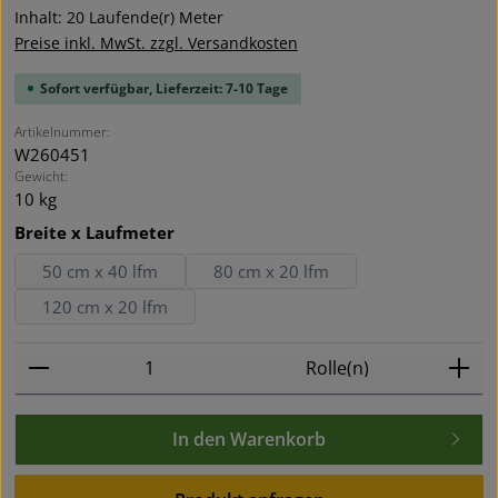
Inhalt:
20 Laufende(r) Meter
Preise inkl. MwSt. zzgl. Versandkosten
Sofort verfügbar, Lieferzeit: 7-10 Tage
Artikelnummer:
W260451
Gewicht:
10 kg
auswählen
Breite x Laufmeter
50 cm x 40 lfm
80 cm x 20 lfm
120 cm x 20 lfm
Produkt Anzahl: Gib den gewünschten Wert ein oder
Rolle(n)
In den Warenkorb