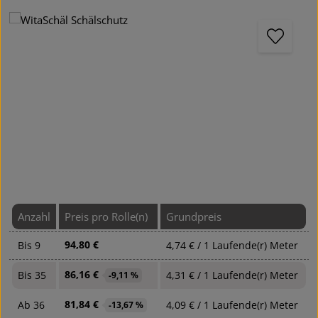
Bildergalerie überspringen
Anzahl
Preis pro Rolle(n)
Grundpreis
94,80 €
Bis
9
4,74 € / 1 Laufende(r) Meter
86,16 €
Bis
35
4,31 € / 1 Laufende(r) Meter
-9,11 %
81,84 €
Ab
36
4,09 € / 1 Laufende(r) Meter
-13,67 %