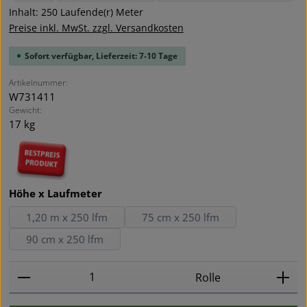
Inhalt:
250 Laufende(r) Meter
Preise inkl. MwSt. zzgl. Versandkosten
Sofort verfügbar, Lieferzeit: 7-10 Tage
Artikelnummer:
W731411
Gewicht:
17 kg
auswählen
Höhe x Laufmeter
1,20 m x 250 lfm
75 cm x 250 lfm
90 cm x 250 lfm
Produkt Anzahl: Gib den gewünschten Wert ein oder
Rolle