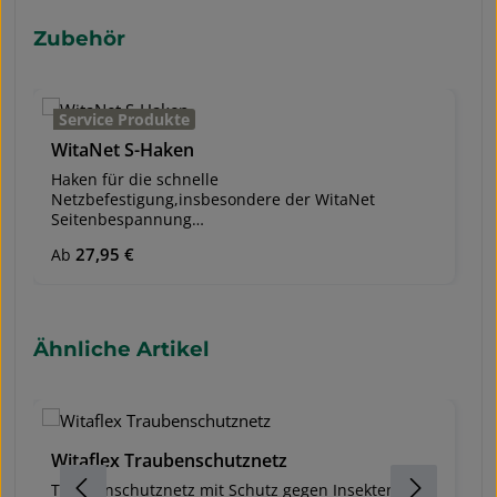
Produktgalerie überspringen
Zubehör
Service Produkte
WitaNet S-Haken
Haken für die schnelle
Netzbefestigung,insbesondere der WitaNet
Seitenbespannung
Versandeinheit: Packung zu 1.000 Stk. Die Haken
Regulärer Preis:
27,95 €
Ab
werden in die Befestigungslöcher der WitaNet
Seitenbespannung eingehängt und am Spanndraht
angebracht. Wir empfehlen pro Meter, 1 bis 2 S-
Haken oben und unten zu verwenden. Auch
geeignet zur Befestigung von: Witaflex
Produktgalerie überspringen
Ähnliche Artikel
Wespenschutznetz und WitaNet
Traubenschutznetz econom
Witaflex Traubenschutznetz
W
Traubenschutznetz mit Schutz gegen Insekten (z.B.
S