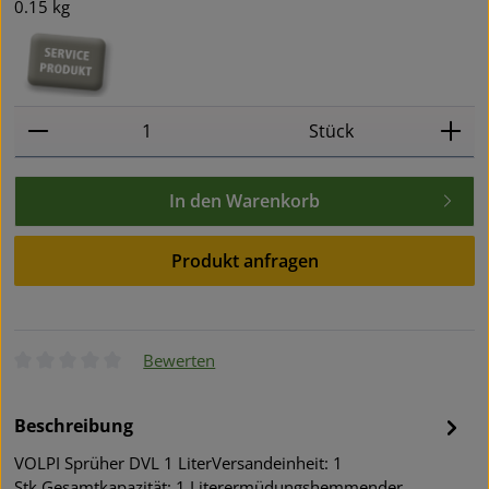
0.15 kg
Produkt Anzahl: Gib den gewünschten Wert ein oder
Stück
In den Warenkorb
Produkt anfragen
Bewerten
Durchschnittliche Bewertung von 0 von 5 Sternen
Beschreibung
VOLPI Sprüher DVL 1 LiterVersandeinheit: 1
Stk.Gesamtkapazität: 1 Literermüdungshemmender