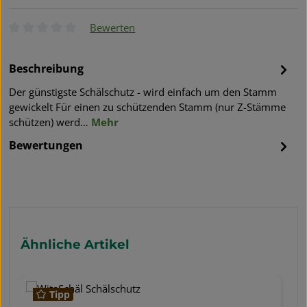
Bewerten
Durchschnittliche Bewertung von 0 von 5 Sternen
Beschreibung
Der günstigste Schälschutz - wird einfach um den Stamm
gewickelt Für einen zu schützenden Stamm (nur Z-Stämme
schützen) werd…
Mehr
Bewertungen
Produktgalerie überspringen
Ähnliche Artikel
Tipp