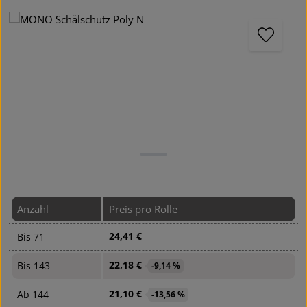
Bildergalerie überspringen
Anzahl
Preis pro Rolle
24,41 €
Bis
71
22,18 €
Bis
143
-9,14 %
21,10 €
Ab
144
-13,56 %