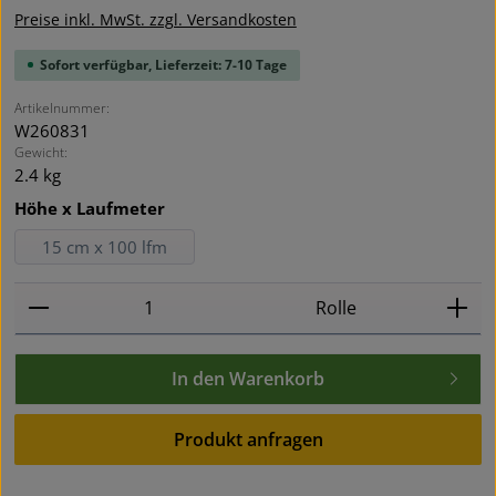
Preise inkl. MwSt. zzgl. Versandkosten
Sofort verfügbar, Lieferzeit: 7-10 Tage
Artikelnummer:
W260831
Gewicht:
2.4 kg
auswählen
Höhe x Laufmeter
15 cm x 100 lfm
Produkt Anzahl: Gib den gewünschten Wert ein oder
Rolle
In den Warenkorb
Produkt anfragen