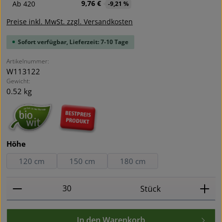
9,76 €
Ab
420
-9,21 %
Preise inkl. MwSt. zzgl. Versandkosten
Sofort verfügbar, Lieferzeit: 7-10 Tage
Artikelnummer:
W113122
Gewicht:
0.52 kg
auswählen
Höhe
120 cm
150 cm
180 cm
Produkt Anzahl: Gib den gewünschten Wert ein oder
Stück
In den Warenkorb