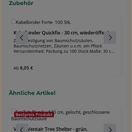
Produktgalerie überspringen
Zubehör
Kabelbinder Quickfix - 30 cm, wiederöffenbar
W
Zur Befestigung von Baumschutzsäulen,
Pf
Baumschutznetzen, Zäunen u.v.m. am Pflock
Gr
Versandeinheit: Packung zu 100 Stück Maße: 30 cm
H
lang, 4,8 mm breit Fixierbar in jeder Länge bis zur
V
Va
Kabelbinderlänge von ca. 30 cm Wieder öffenbar
E
und wiederverwendbar Fixiert die Baumschutz-
P
Ve
0
Regulärer Preis:
8,05 €
Ab
oder Rebschutzhüllen, -säulen oder Gitter optimal
u
am Pflock oder Fiberglasstab UV-stabil
Ex
s
w
Produktgalerie überspringen
Ähnliche Artikel
f
Fi
gl
wied
Bestpreis Produkt
M
B
B
b
g
Vigilis Ventair Tree Shelter - grün,
k