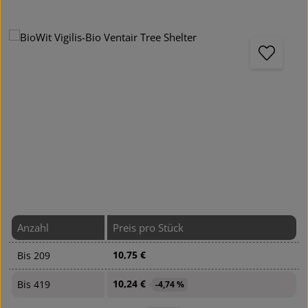
Bildergalerie überspringen
Anzahl
Preis pro Stück
10,75 €
Bis
209
10,24 €
Bis
419
-4,74 %