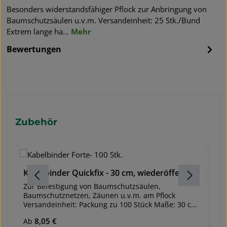
Besonders widerstandsfähiger Pflock zur Anbringung von
Baumschutzsäulen u.v.m. Versandeinheit: 25 Stk./Bund
Extrem lange ha…
Mehr
Bewertungen
Produktgalerie überspringen
Zubehör
Kabelbinder Quickfix - 30 cm, wiederöffenbar
S
Zur Befestigung von Baumschutzsäulen,
S
Baumschutznetzen, Zäunen u.v.m. am Pflock
vo
Versandeinheit: Packung zu 100 Stück Maße: 30 cm
V
lang, 4,8 mm breit Fixierbar in jeder Länge bis zur
H
Ve
5
Regulärer Preis:
8,05 €
Ab
Kabelbinderlänge von ca. 30 cm Wieder öffenbar
K