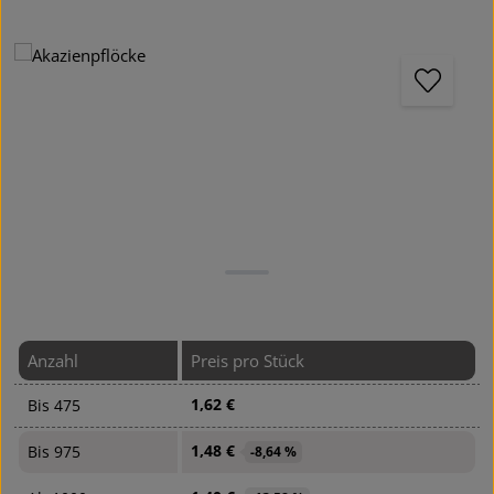
Bildergalerie überspringen
Anzahl
Preis pro Stück
1,62 €
Bis
475
1,48 €
Bis
975
-8,64 %