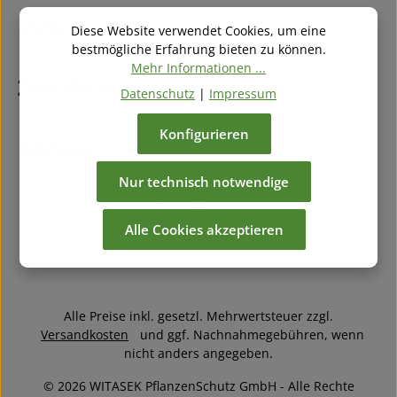
Information
Diese Website verwendet Cookies, um eine
bestmögliche Erfahrung bieten zu können.
Mehr Informationen ...
Zertifikate
Datenschutz
|
Impressum
Konfigurieren
Kontakt
Nur technisch notwendige
Alle Cookies akzeptieren
Alle Preise inkl. gesetzl. Mehrwertsteuer zzgl.
Versandkosten
und ggf. Nachnahmegebühren, wenn
nicht anders angegeben.
© 2026 WITASEK PflanzenSchutz GmbH - Alle Rechte