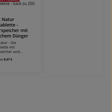
 Natur
ablette -
speicher mit
ichem Dünger
atur - Die
lette mit
peicher und
chem Dünger
ab
0,47 €
ration of conformity -
.103.01
 Preis:
roWit Pflanztabletten
ür erhöhte
raten, sowie
tes Wurzelwachstum
t die Pflanzen
ndsfähiger gegen
eit.
inheiten:
u 250 Stück
 á 250 Stk. pro Karton