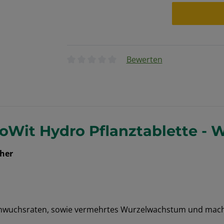
Bewerten
Durchschnittliche Bewertung von 0 von 5
oWit Hydro Pflanztablette - 
cher
Anwuchsraten, sowie vermehrtes Wurzelwachstum und macht