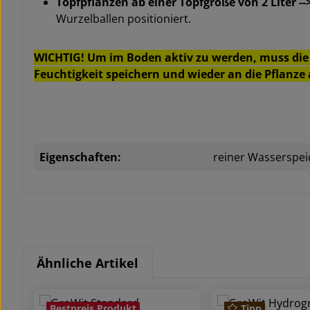
Topfpflanzen ab einer Topfgröße von 2 Liter --
Wurzelballen positioniert.
WICHTIG! Um im Boden aktiv zu werden, muss die 
Feuchtigkeit speichern und wieder an die Pflanze
Eigenschaften:
reiner Wasserspei
Ähnliche Artikel
Produktgalerie überspringen
Bestpreis Produkt
Tipp