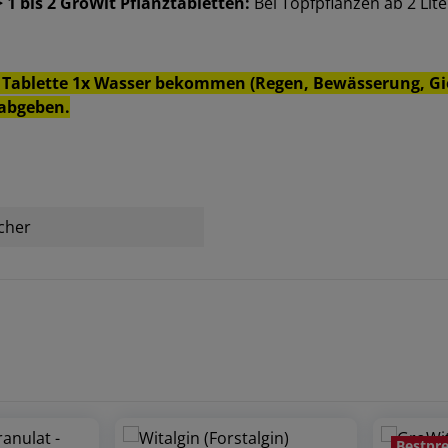
> 1 bis 2 GroWit Pflanztabletten:
Bei Topfpflanzen ab 2 Lit
Tablette 1x Wasser bekommen (Regen, Bewässerung, Gieß
 abgeben.
cher
Bestpre