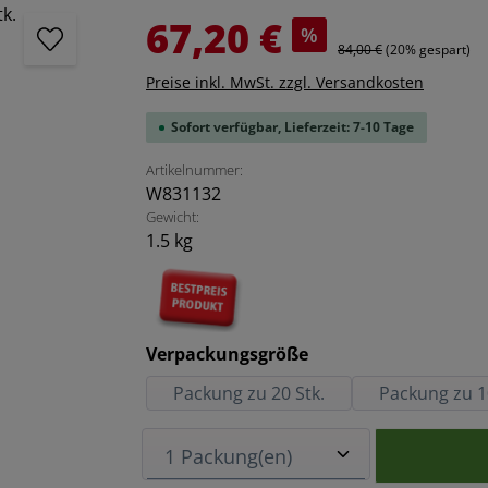
Verkaufspreis:
67,20 €
%
Regulärer Preis:
84,00 €
(20% gespart)
Preise inkl. MwSt. zzgl. Versandkosten
Sofort verfügbar, Lieferzeit: 7-10 Tage
Artikelnummer:
W831132
Gewicht:
1.5 kg
auswählen
Verpackungsgröße
Packung zu 20 Stk.
Packung zu 1
Produkt Anzahl: Gib den ge