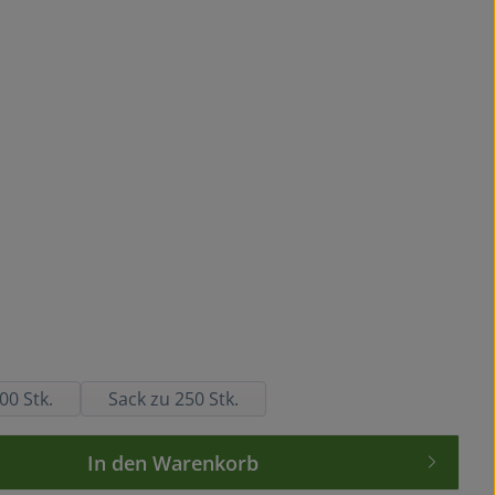
00 Stk.
Sack zu 250 Stk.
wünschten Wert ein oder benutze die Sch
In den Warenkorb