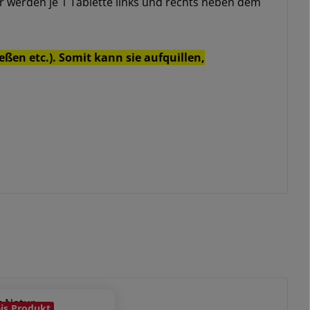
er werden je 1 Tablette links und rechts neben dem
en etc.). Somit kann sie aufquillen,
is Produkt