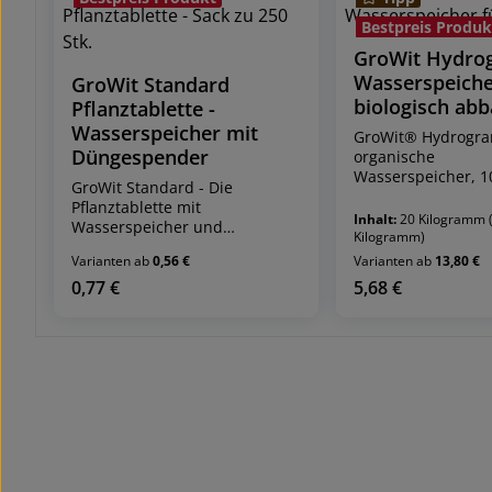
Bestpreis Produk
GroWit Hydrog
Wasserspeiche
GroWit Standard
biologisch ab
Pflanztablette -
Wasserspeicher mit
GroWit® Hydrogran
Düngespender
organische
Wasserspeicher, 
GroWit Standard - Die
biologisch abbaub
Pflanztablette mit
"nachhaltig wachs
Inhalt:
20 Kilogramm
Wasserspeicher und
natürlich stärken"
Kilogramm)
herkömmlichem
Varianten ab
0,56 €
Varianten ab
13,80 €
Düngerspender
Unsere GroWit®
EC Declaration of conformity -
0,77 €
5,68 €
Regulärer Preis:
Regulärer Preis:
Hydrogranulat stei
CE 01 00.102.01
Anwuchsergebnis 
Unsere GroWit Pflanztabletten
für gesunde, vitale
sorgen für erhöhte
Anwuchsraten, sowie
vermehrtes Wurzelwachstum
Versandeinheiten:
und macht die Pflanzen
- Packung zu 750 g
widerstandsfähiger gegen
- Sack zu 20 kg
Trockenheit.
- Big Bag zu 500 k
Versandeinheiten:
Inhaltsstoffe: Lign
- Sack zu 250 Stück